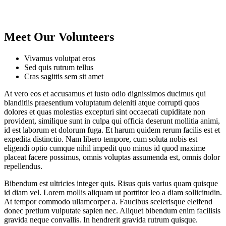
Meet Our Volunteers
Vivamus volutpat eros
Sed quis rutrum tellus
Cras sagittis sem sit amet
At vero eos et accusamus et iusto odio dignissimos ducimus qui
blanditiis praesentium voluptatum deleniti atque corrupti quos
dolores et quas molestias excepturi sint occaecati cupiditate non
provident, similique sunt in culpa qui officia deserunt mollitia animi,
id est laborum et dolorum fuga. Et harum quidem rerum facilis est et
expedita distinctio. Nam libero tempore, cum soluta nobis est
eligendi optio cumque nihil impedit quo minus id quod maxime
placeat facere possimus, omnis voluptas assumenda est, omnis dolor
repellendus.
Bibendum est ultricies integer quis. Risus quis varius quam quisque
id diam vel. Lorem mollis aliquam ut porttitor leo a diam sollicitudin.
At tempor commodo ullamcorper a. Faucibus scelerisque eleifend
donec pretium vulputate sapien nec. Aliquet bibendum enim facilisis
gravida neque convallis. In hendrerit gravida rutrum quisque.