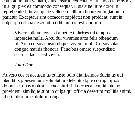
enim ad minim veniam, quis nostrud exercitation ullamco laboris nisi
ut aliquip ex ea commodo consequat. Duis aute irure dolor in
reprehenderit in voluptate velit esse cillum dolore eu fugiat nulla
pariatur. Excepteur sint occaecat cupidatat non proident, sunt in
culpa qui officia deserunt mollit anim id est laborum.
Viverra aliquet eget sit amet. At ultrices mi tempus
imperdiet nulla. Arcu dui vivamus arcu felis bibendum
ut. Arcu cursus euismod quis viverra nibh. Cursus vitae
congue mauris rhoncus. Faucibus ornare suspendisse
sed nisi lacus sed viverra.
John Doe
At vero eos et accusamus et iusto odio dignissimos ducimus qui
blanditiis praesentium voluptatum deleniti atque corrupti quos
dolores et quas molestias excepturi sint occaecati cupiditate non
provident, similique sunt in culpa qui officia deserunt mollitia animi,
id est laborum et dolorum fuga.